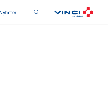
Spain
Sweden
Nyheter
Switzerland
United Kingdom