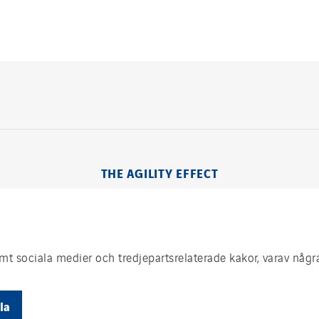
THE AGILITY EFFECT
t sociala medier och tredjepartsrelaterade kakor, varav någr
la
tion
Cookies
Sitemap
Visselblåsning