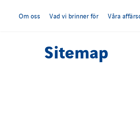
Belgium
Indonesia
Brasil
Italy
Om oss
Vad vi brinner för
Våra affär
Czech Republic
Morocco
Danemark
Netherlan
Sitemap